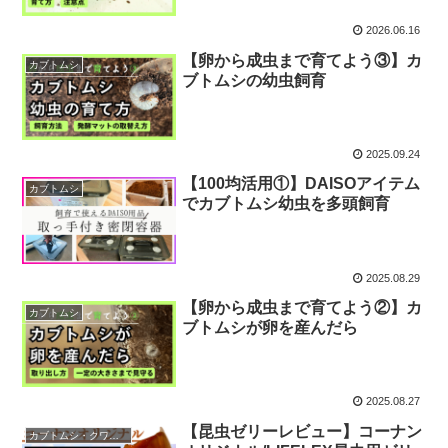
2026.06.16
【卵から成虫まで育てよう③】カ
カブトムシ
ブトムシの幼虫飼育
2025.09.24
【100均活用①】DAISOアイテム
カブトムシ
でカブトムシ幼虫を多頭飼育
2025.08.29
【卵から成虫まで育てよう②】カ
カブトムシ
ブトムシが卵を産んだら
2025.08.27
【昆虫ゼリーレビュー】コーナン
カブトムシ・クワガタ