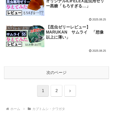
オリジナル/LIFELEX昆虫用ゼリ
ー黒糖「もろすぎる…」
2025.08.25
【昆虫ゼリーレビュー】
カブトムシ・クワガタ
MARUKAN サムライ 「想像
以上に薄い」
2025.08.25
次のページ
次
1
2
へ
ホーム
カブトムシ・クワガタ