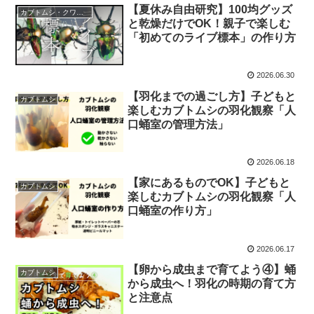
【夏休み自由研究】100均グッズ
カブトムシ・クワガタ
と乾燥だけでOK！親子で楽しむ
「初めてのライブ標本」の作り方
2026.06.30
【羽化までの過ごし方】子どもと
カブトムシ
楽しむカブトムシの羽化観察「人
口蛹室の管理方法」
2026.06.18
【家にあるものでOK】子どもと
カブトムシ
楽しむカブトムシの羽化観察「人
口蛹室の作り方」
2026.06.17
【卵から成虫まで育てよう④】蛹
カブトムシ
から成虫へ！羽化の時期の育て方
と注意点