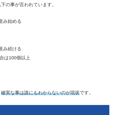
以下の事が言われています。
産み始める
産み続ける
合は100個以上
、
確実な事は誰にもわからないのが現状
です。