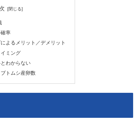
次
識
つ確率
グによるメリット／デメリット
タイミング
いとわからない
カブトムシ産卵数