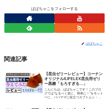
ぱぱちゃこをフォローする
ぱぱちゃこ
関連記事
【昆虫ゼリーレビュー】コーナン
カブトムシ・クワガタ
オリジナル/LIFELEX昆虫用ゼリ
ー黒糖「もろすぎる…」
こんにちは、ぱぱちゃこです！このブロ
グでは”なるべく楽に、簡単に！”をモット
ーに、パパママに役立つカブトムシ・ク
ワガタ飼育情報をまとめています！ぱぱ
ちゃこホームセンターで売っていた昆虫
ゼリーをレビューします。今回は、”コー