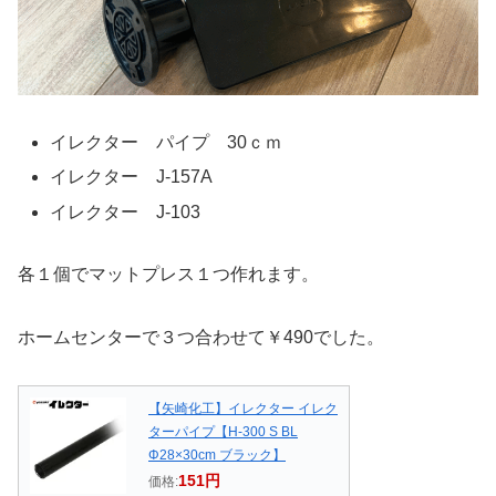
イレクター パイプ 30ｃｍ
イレクター J-157A
イレクター J-103
各１個でマットプレス１つ作れます。
ホームセンターで３つ合わせて￥490でした。
【矢崎化工】イレクター イレク
ターパイプ【H-300 S BL
Φ28×30cm ブラック】
151円
価格: