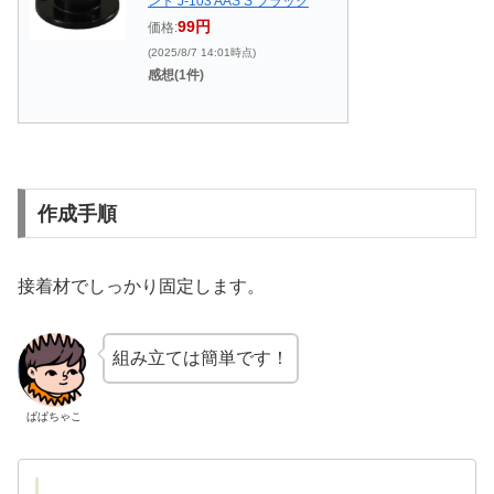
ント J-103 AAS S ブラック
99円
価格:
(2025/8/7 14:01時点)
感想(1件)
作成手順
接着材でしっかり固定します。
組み立ては簡単です！
ぱぱちゃこ