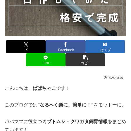
X
Facebook
はてブ
LINE
コピー
2025.08.07
こんにちは、
ぱぱちゃこ
です！
このブログでは
”なるべく楽に、簡単に！”
をモットーに、
パパママに役立つ
カブトムシ・クワガタ飼育情報
をまとめ
ています！