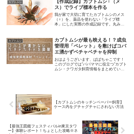
【作成記録】カブトムシ♀（メ
カブトムシ
から言うと、お家で楽...
ス）でライブ標本を作る
我が家で大切に育てたカブトムシのメス
（♀）を、薬品を使わない「ライブ標
本」にした実際の作成記録です。丸みの
ある体型のポージングのコツや、固定の
工夫、リアルな乾燥期間など、パパが試
行錯誤して格好よく仕上げるまでのプロ
カブトムシが最も映える！？成虫
カブトムシ
セスをブログに残しました。
管理用「ペレット」を敷けばコバ
エ湧かずベチャベチャを抑制
おはようございます、ぱぱちゃこです！
このブログでは”パパママに役立つ”カブト
ムシ・クワガタ飼育情報をまとめていま
す。ぱぱちゃこカブトムシを初めて飼う
方は、ペレットでの飼育をオススメしま
す！カブトムシ（成虫）を飼う際に、飼
育ケースの中に入れる...
【カブトムシのキッチンペーパー飼育】
ケース内をグチャグチャにされない方法
【最強王図鑑フェスティバルin東京タワ
ー】体験レポート！ちょとした攻略※ネ