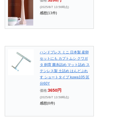
価格:
(2025/8/7 13:56時点)
感想(13件)
ハンドプレス ミニ 日本製 産卵
セットにも カブトムシ クワガ
タ 飼育 菌糸詰め マット詰め ス
テンレス製 土詰め はんどぷれ
す ショートタイプ kuwa105 区
分60Y
3650円
価格:
(2025/8/7 13:58時点)
感想(0件)