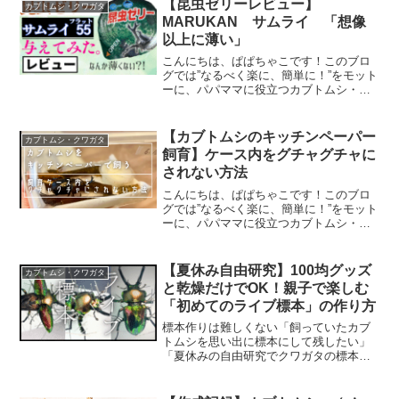
【昆虫ゼリーレビュー】
カブトムシ・クワガタ
ナンオリジナル/L...
MARUKAN サムライ 「想像
以上に薄い」
こんにちは、ぱぱちゃこです！このブロ
グでは”なるべく楽に、簡単に！”をモット
ーに、パパママに役立つカブトムシ・ク
ワガタ飼育情報をまとめています！ぱぱ
ちゃこAmazonで売っていた昆虫ゼリーを
レビューします。今回は、”マルカン昆虫
【カブトムシのキッチンペーパー
カブトムシ・クワガタ
ゼリーサムラ...
飼育】ケース内をグチャグチャに
されない方法
こんにちは、ぱぱちゃこです！このブロ
グでは”なるべく楽に、簡単に！”をモット
ーに、パパママに役立つカブトムシ・ク
ワガタ飼育情報をまとめています！過去
記事で「キッチンペーパーでカブトムシ
（成虫）を飼う方法」を紹介しました。
【夏休み自由研究】100均グッズ
カブトムシ・クワガタ
この記事を読む前に、...
と乾燥だけでOK！親子で楽しむ
「初めてのライブ標本」の作り方
標本作りは難しくない「飼っていたカブ
トムシを思い出に標本にして残したい」
「夏休みの自由研究でクワガタの標本を
作りたい」そう思っても、標本を作るの
って、薬品を使ったり注射したりして難
しいんじゃ… と諦めていませんか？結論